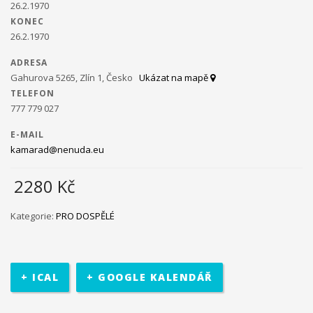
26.2.1970
KONEC
Ministerstvo práce a sociálních věcí ve spolupráci s
26.2.1970
občanským sdružením Kamarád Nenuda realizují v
letošním roce projekty Bezpečné hnízdo
Projekt zároveň
ADRESA
napomáhá zdravému vývoji dítěte, přes zkvalitnění vztahů
Gahurova 5265, Zlín 1, Česko
Ukázat na mapě
v rodině a prostřednictvím rodinného zážitkového odpoledne
TELEFON
až ke komplexnímu poradenství, které je pro rodiny k dispozici
777 779 027
po celou dobu projektu.
V projektu je využívána inovativní
metoda Snozelen v multisenzorické místnosti.
E-MAIL
kamarad@nenuda.eu
2280
Kč
Im in
Projekt pomáhá ukázat mladým
Kategorie:
PRO DOSPĚLÉ
lidem, jak se mohou zapojit do veřejného života ve své
komunitě. Projekt je určen pro 30 účastníků ve věku 18 až 30 let,
kteří jsou znevýhodněného i běžného prostředí.
Na začátku se
+ ICAL
+ GOOGLE KALENDÁŘ
účastníci seznámí se základními informace o projektu. Poté
bude jejich úkolem najít a definovat lokální problém a pracovat