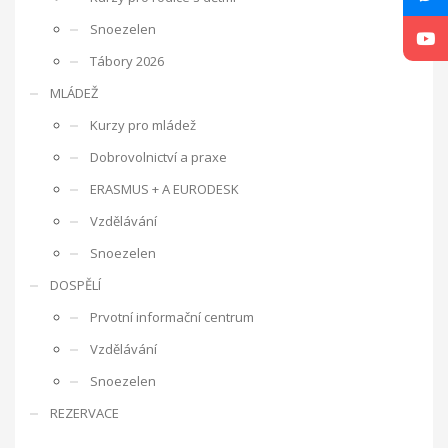
úzkosti, komunikační a sociální problémy.
Místnost Snoezelen
je speciálně upravená a jejím cílem je působit na všechny lidské
Snoezelen
Tábory 2026
MLÁDEŽ
smysly.
Just grow up - Výměna mládeže
Kurzy pro mládež
Dobrovolnictví a praxe
a traning course
Otázky, kterými se projekt zabývá, jsou dále
ERASMUS + A EURODESK
uplatnění mládeže na trhu práce, sebepoznání mládeže,
možnosti rozvoje mládeže pro lepší uplatnění na trhu práce v
Vzdělávání
rámci jednotlivých zemí a EU, interkulturní dialog, zlepšení
Snoezelen
kvality služeb při práci s mládeží a mezinárodní spolupráce
DOSPĚLÍ
organizací působících v oblasti mládeže.
Projekt probíhá ve
dvou fázích. V první fázi proběhla výměna třiceti účastníků, kteří
Prvotní informační centrum
jsou nezaměstnaní nebo ohroženi nezaměstnaností. Během
Vzdělávání
výměny mládeže jsme hledali možnosti profesního uplatnění
mladých lidí napříč Evropou. Mladí lidé se zúčastnili několika
Snoezelen
workshopů, jejichž cílem byl především seberozvoj osobnosti.
REZERVACE
Také jsme hledali další možnosti profesního uplatnění
navštěvou Úřadu práce ve Zlíně a personální agentury.
Druhou